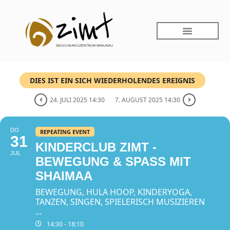
DIES IST EIN SICH WIEDERHOLENDES EREIGNIS
24. JULI 2025 14:30
7. AUGUST 2025 14:30
DO
REPEATING EVENT
31
KINDERCLUB ZIMT -
JUL
BEWEGUNG & SPASS MIT S
HAIMAA
BEWEGUNG, HULA HOOP, KINDERYOGA,
TANZEN, SINGEN, SPIELERISCH MUSIZIEREN
...
14:30 - 18:10