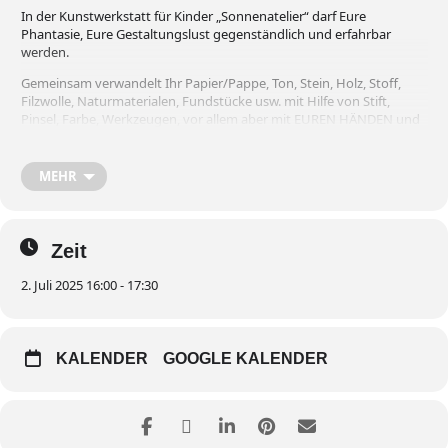
In der Kunstwerkstatt für Kinder „Sonnenatelier“ darf Eure
Phantasie, Eure Gestaltungslust gegenständlich und erfahrbar
werden.
Gemeinsam verwandelt Ihr Papier/Pappe, Ton, Stein, Holz, Stoff,
Filzwolle, Naturmaterialen, Fundstücke usw. mit Hilfe von Stift,
Pinsel, Farbe, Werkzeugen, vor allem aber mit EUREN HÄNDEN und
EUREN IDEEN in unverwechselbare, eigene Werke.
„Sonnen.atelier“ für Kinder im Alter von 5-12 Jahren
die Freude
MEHR
haben am kreativen Gestalten.
Das Angebot ist kostenfrei! Bitte meldet euch vorher telefonisch an!
Kunsttherapeutin Frau Gabriele zu Castell, Tel.
0049/1577/1048938
Zeit
2. Juli 2025 16:00 - 17:30
KALENDER
GOOGLE KALENDER