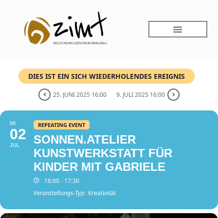
DIES IST EIN SICH WIEDERHOLENDES EREIGNIS
25. JUNI 2025 16:00
9. JULI 2025 16:00
MI
REPEATING EVENT
02
SONNEN.ATELIER
JUL
KUNSTWERKSTATT FÜR
KINDER MIT GABRIELE
16:00 - 17:30
Veranstaltungs-Typ:
Kreativität