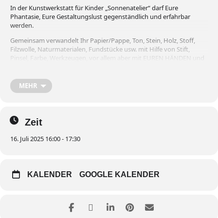
In der Kunstwerkstatt für Kinder „Sonnenatelier“ darf Eure
Phantasie, Eure Gestaltungslust gegenständlich und erfahrbar
werden.
Gemeinsam verwandelt Ihr Papier/Pappe, Ton, Stein, Holz, Stoff,
Filzwolle, Naturmaterialen, Fundstücke usw. mit Hilfe von Stift,
Pinsel, Farbe, Werkzeugen, vor allem aber mit EUREN HÄNDEN und
EUREN IDEEN in unverwechselbare, eigene Werke.
„Sonnen.atelier“ für Kinder im Alter von 5-12 Jahren
die Freude
MEHR
haben am kreativen Gestalten.
Das Angebot ist kostenfrei! Bitte meldet euch vorher telefonisch an!
Kunsttherapeutin Frau Gabriele zu Castell, Tel.
0049/1577/1048938
Zeit
16. Juli 2025 16:00 - 17:30
KALENDER
GOOGLE KALENDER