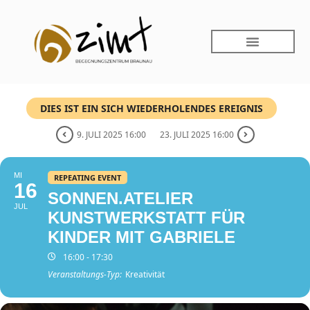
DIES IST EIN SICH WIEDERHOLENDES EREIGNIS
9. JULI 2025 16:00
23. JULI 2025 16:00
MI
REPEATING EVENT
16
SONNEN.ATELIER
JUL
KUNSTWERKSTATT FÜR
KINDER MIT GABRIELE
16:00 - 17:30
Veranstaltungs-Typ:
Kreativität