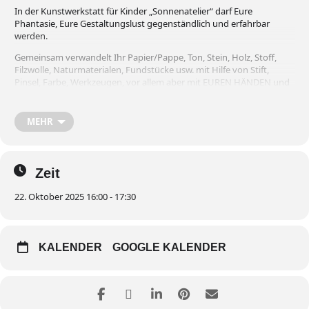
In der Kunstwerkstatt für Kinder „Sonnenatelier“ darf Eure
Phantasie, Eure Gestaltungslust gegenständlich und erfahrbar
werden.
Gemeinsam verwandelt Ihr Papier/Pappe, Ton, Stein, Holz, Stoff,
Filzwolle, Naturmaterialen, Fundstücke usw. mit Hilfe von Stift,
Pinsel, Farbe, Werkzeugen, vor allem aber mit EUREN HÄNDEN und
EUREN IDEEN in unverwechselbare, eigene Werke.
„Sonnen.atelier“ für Kinder im Alter von 5-12 Jahren
die Freude
MEHR
haben am kreativen Gestalten.
Das Angebot ist kostenfrei! Bitte meldet euch vorher telefonisch an!
Kunsttherapeutin Frau Gabriele zu Castell, Tel.
0049/1577/1048938
Zeit
22. Oktober 2025 16:00 - 17:30
KALENDER
GOOGLE KALENDER