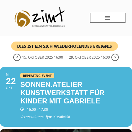
DIES IST EIN SICH WIEDERHOLENDES EREIGNIS
15. OKTOBER 2025 16:00
29. OKTOBER 2025 16:00
MI
REPEATING EVENT
22
SONNEN.ATELIER
OKT
KUNSTWERKSTATT FÜR
KINDER MIT GABRIELE
16:00 - 17:30
Veranstaltungs-Typ:
Kreativität