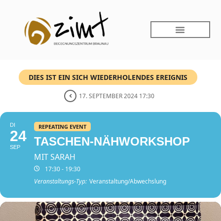
DIES IST EIN SICH WIEDERHOLENDES EREIGNIS
17. SEPTEMBER 2024 17:30
DI
REPEATING EVENT
24
TASCHEN-NÄHWORKSHOP
SEP
MIT SARAH
17:30 - 19:30
Veranstaltungs-Typ:
Veranstaltung/Abwechslung