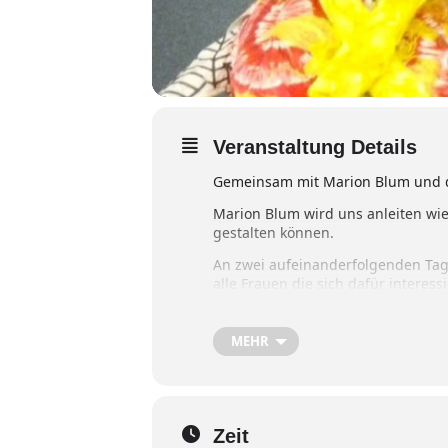
Veranstaltung Details
Gemeinsam mit Marion Blum und de
Marion Blum wird uns anleiten wi
gestalten können.
An zwei aufeinanderfolgenden Tage
alle Frauen die sich dafür interess
Es soll auch irgendwann eine Auss
MEHR
Es wäre super schön, wenn zahlrei
Zeit