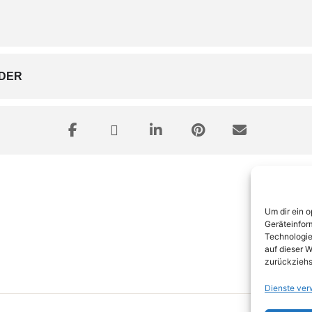
DER
Um dir ein 
Geräteinfor
Technologie
auf dieser W
zurückziehs
Dienste ver