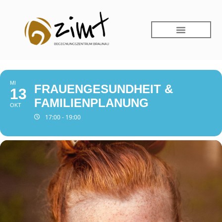
MI
FRAUENGESUNDHEIT &
13
FAMILIENPLANUNG
OKT
17:00 - 19:00