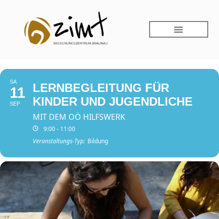
SA
LERNBEGLEITUNG FÜR
11
KINDER UND JUGENDLICHE
SEP
MIT DEM OÖ HILFSWERK
9:00 - 11:00
Veranstaltungs-Typ:
Bildung