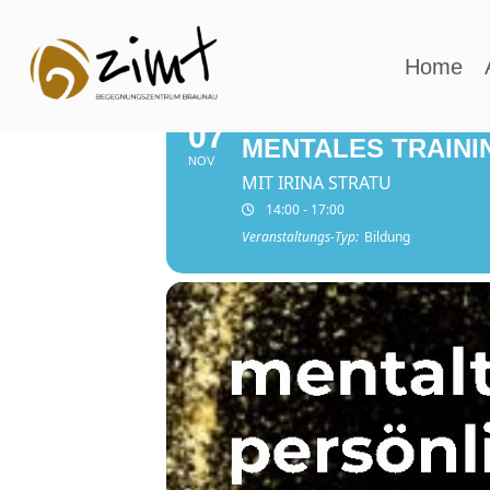
DIES IST EIN SICH WIEDERHOLENDES ER
Home
DO
REPEATING EVENT
07
MENTALES TRAINI
NOV
MIT IRINA STRATU
14:00 - 17:00
Veranstaltungs-Typ:
Bildung