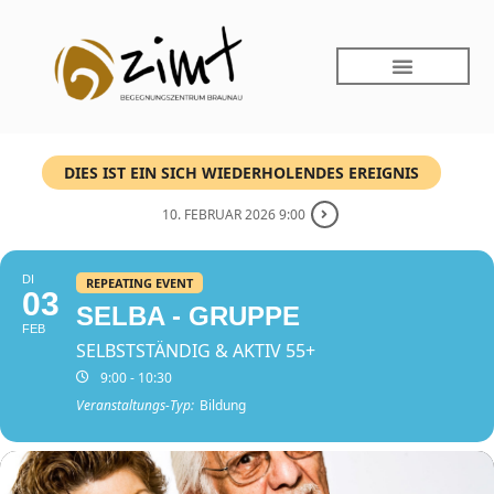
DIES IST EIN SICH WIEDERHOLENDES EREIGNIS
10. FEBRUAR 2026 9:00
DI
REPEATING EVENT
03
SELBA - GRUPPE
FEB
SELBSTSTÄNDIG & AKTIV 55+
9:00 - 10:30
Veranstaltungs-Typ:
Bildung