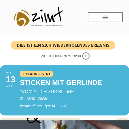
DIES IST EIN SICH WIEDERHOLENDES EREIGNIS
20. OKTOBER 2025 18:30
MO
REPEATING EVENT
13
STICKEN MIT GERLINDE
OKT
"VOM STICH ZUR BLUME"
18:30 - 20:30
Veranstaltungs-Typ:
Kreativität